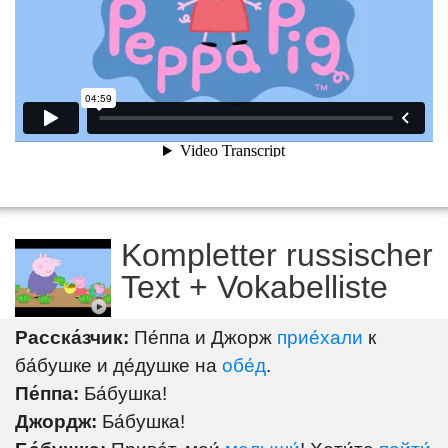
Kompletter russischer
Text + Vokabelliste
Расска́зчик:
Пе́ппа и Джорж
прие́хали
к
ба́бушке и де́душке на
обе́д
.
Пе́ппа:
Ба́бушка!
Джордж:
Ба́бушка!