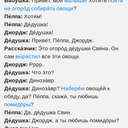
Ба́бушка:
Приве́т, мои́
малыши́
! Хоти́те
пойти́
на огоро́д собира́ть о́вощи
?
Пе́ппа:
Хоти́м!
Пе́ппа:
Де́душка!
Джордж:
Де́душка!
Де́душка:
Приве́т, Пе́ппа, Джордж.
Расска́зчик:
Э́то огоро́д де́душки Сви́на. Он
сам
вы́растил
все э́ти о́вощи.
Джордж:
Рррр.
Де́душка:
Что э́то?
Джордж:
Диноза́вр.
Де́душка:
Диноза́вр?
Наберём
овоще́й к
обе́ду, да? Пе́ппа, скажи́, ты лю́бишь
помидо́ры
?
Пе́ппа:
Да, де́душка Свин.
Де́душка:
Джордж, а ты лю́бишь помидо́ры?