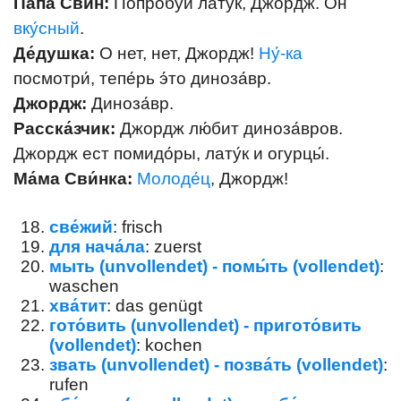
Па́па Свин:
Попро́буй лату́к, Джордж. Он
вку́сный
.
Де́душка:
О нет, нет, Джордж!
Ну́-ка
посмотри́, тепе́рь э́то диноза́вр.
Джордж:
Диноза́вр.
Расска́зчик:
Джордж лю́бит диноза́вров.
Джордж ест помидо́ры, лату́к и огурцы́.
Ма́ма Сви́нка:
Молоде́ц
, Джордж!
све́жий
: frisch
для нача́ла
: zuerst
мыть (unvollendet) - помы́ть (vollendet)
:
waschen
хва́тит
: das genügt
гото́вить (unvollendet) - пригото́вить
(vollendet)
: kochen
звать (unvollendet) - позва́ть (vollendet)
:
rufen