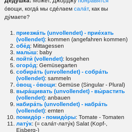
Де́душка:
Мо́жет, Джо́рджу
понра́вятся
о́вощи, когда́ мы сде́лаем
сала́т
, как вы
ду́маете?
приезжа́ть (unvollendet) - прие́хать
(vollendet)
: kommen (angefahren kommen)
обе́д
: Mittagessen
малы́ш
: baby
пойти́ (vollendet)
: losgehen
огоро́д
: Gemüsegarten
собира́ть (unvollendet) - собра́ть
(vollendet)
: sammeln
о́вощ - о́вощи
: Gemüse (Singular - Plural)
выра́щивать (unvollendet) - вы́растить
(vollendet)
: anbauen
набира́ть (unvollendet) - набра́ть
(vollendet)
: ernten
помидо́р - помидо́ры
: Tomate - Tomaten
лату́к
: (= сала́т-лату́к) Salat (Kopf-,
Eisberg-)