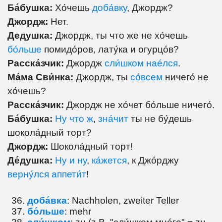
Ба́бушка:
Хо́чешь
доба́вку
, Джордж?
Джордж:
Нет.
Дедушка:
Джордж, ты что же не хо́чешь
бо́льше
помидо́ров, лату́ка и огурцо́в?
Расска́зчик:
Джордж
сли́шком нае́лся
.
Ма́ма Сви́нка:
Джордж, ты
со́всем
ничего́ не
хо́чешь?
Расска́зчик:
Джордж не хо́чет бо́льше ничего́.
Ба́бушка:
Ну что ж
,
зна́чит
ты не бу́дешь
шокола́дный торт?
Джордж:
Шокола́дный торт!
Де́душка:
Ну и ну
,
ка́жется
, к Джо́рджу
верну́лся аппети́т
!
доба́вка
: Nachholen, zweiter Teller
бо́льше
: mehr