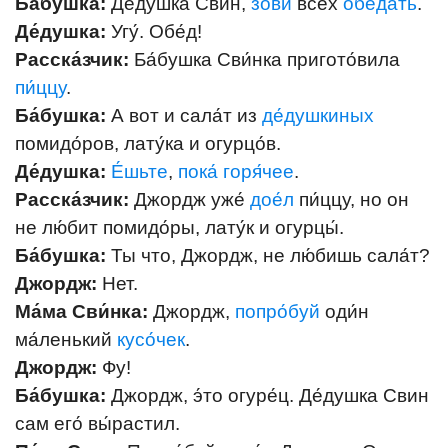
Ба́бушка:
Де́душка Свин,
зови́
всех
обе́дать
.
Де́душка:
Угу́. Обе́д!
Расска́зчик:
Ба́бушка Cви́нка пригото́вила
пи́ццу
.
Ба́бушка:
А вот и сала́т из
де́душкиных
помидо́ров, лату́ка и огурцо́в.
Де́душка:
Е́шьте
,
пока́ горя́чее
.
Расска́зчик:
Джордж уже́
дое́л
пи́ццу, но он
не лю́бит помидо́ры, лату́к и огурцы́.
Ба́бушка:
Ты что, Джордж, не лю́бишь сала́т?
Джордж:
Нет.
Ма́ма Сви́нка:
Джордж,
попро́буй
оди́н
ма́ленький
кусо́чек
.
Джордж:
Фу!
Ба́бушка:
Джордж, э́то огуре́ц. Де́душка Свин
сам его́ вы́растил.