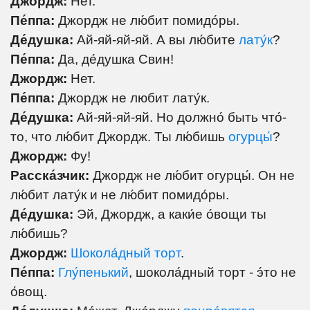
Джордж:
Нет.
Пе́ппа:
Джордж не лю́бит помидо́ры.
Де́душка:
Ай-яй-яй-яй. А вы лю́бите
лату́к
?
Пе́ппа:
Да, де́душка Свин!
Джордж:
Нет.
Пе́ппа:
Джордж не любит лату́к.
Де́душка:
Ай-яй-яй-яй. Но должно́ быть что́-
то, что лю́бит Джордж. Ты лю́бишь
огурцы́
?
Джордж:
Фу!
Расска́зчик:
Джордж не лю́бит огурцы́. Он не
лю́бит лату́к и не лю́бит помидо́ры.
Де́душка:
Эй, Джордж, а каки́е о́вощи ты
лю́бишь?
Джордж:
Шокола́дный торт
.
Пе́ппа:
Глу́пенький
, шокола́дный торт - э́то не
о́вощ.