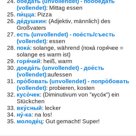
обе́дать (unvollendet) - пообе́дать
(vollendet)
: Mittag essen
пи́цца
: Pizza
де́душкин
: (Adjektiv, männlich) des
Großvaters
есть (unvollendet) - пое́сть/съесть
(vollendet)
: essen
пока́
: solange, während (пока́ горя́чее =
solange es warm ist)
горя́чий
: heiß, warm
доеда́ть (unvollendet) - дое́сть
(vollendet)
:aufessen
про́бовать (unvollendet) - попро́бовать
(vollendet)
: probieren, kosten
кусо́чек
: (Diminutivum von "кусо́к") ein
Stückchen
вку́сный
: lecker
ну́-ка
: na los!
молоде́ц
: Gut gemacht! Super!