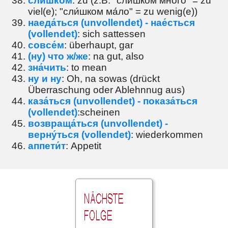
сли́шком
: zu (z.B. "сли́шком мно́го" = zu
viel(e); "сли́шком ма́ло" = zu wenig(e))
наеда́ться (unvollendet) - нае́сться
(vollendet)
: sich sattessen
совсе́м
: überhaupt, gar
(ну) что ж/же
: na gut, also
зна́чить
: to mean
ну и ну
: Oh, na sowas (drückt
Überraschung oder Ablehnnug aus)
каза́ться (unvollendet) - показа́ться
(vollendet)
:scheinen
возвраща́ться (unvollendet) -
верну́ться (vollendet)
: wiederkommen
аппети́т
: Appetit