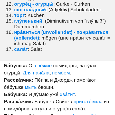
огуре́ц - огурцы́
: Gurke - Gurken
шокола́дный
: (Adjektiv) Schokoladen-
торт
: Kuchen
глу́пенький
: (Diminutivum von "глу́пый")
Dummerchen
нра́виться (unvollendet) - понра́виться
(vollendet)
: mögen (мне нра́вится сала́т =
ich mag Salat)
сала́т
: Salat
Ба́бушка:
О,
све́жие
помидо́ры, лату́к и
огурцы́.
Для нача́ла
,
помо́ем
.
Расска́зчик:
Пе́ппа и Джордж помога́ют
ба́бушке
мыть
о́вощи.
Ба́бушка:
Я ду́маю уже́
хва́тит
.
Расска́зчик:
Ба́бушка Сви́нка
пригото́вила
из
помидо́ров, лату́ка и огурцо́в сала́т.