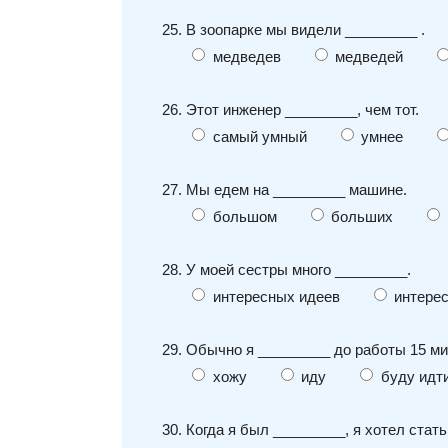
25. В зоопарке мы видели _________ .
медведев
медведей
26. Этот инженер _________, чем тот.
самый умный
умнее
27. Мы едем на _________ машине.
большом
больших
28. У моей сестры много _________.
интересных идеев
интере
29. Обычно я _________ до работы 15 ми
хожу
иду
буду идт
30. Когда я был _________, я хотел стат