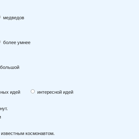
медведов
более умнее
большой
сных идей
интересной идей
нут.
и
ь известным космонавтом.