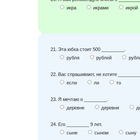
икра
икрами
икрой
21. Эта юбка стоит 500 _________.
рубля
рублей
рубл
22. Вас спрашивают, не хотите ________
если
ли
то
23. Я мечтаю о _________.
деревне
деревня
д
24. Его _________ 9 лет.
сыне
сыном
сыну