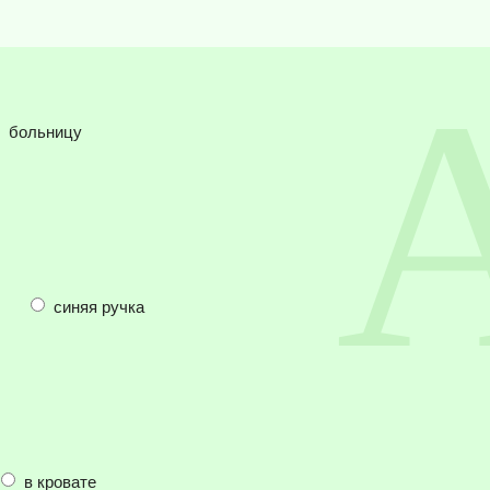
больницу
синяя ручка
в кровате