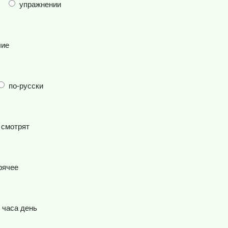
упражнении
лие
по-русски
смотрят
рячее
часа день