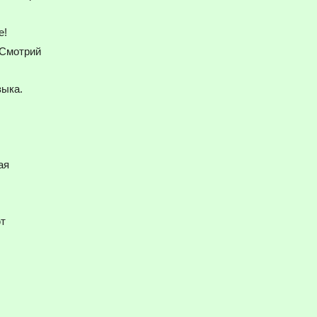
е!
Смотрий
зыка.
ая
т
_.