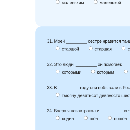
маленьким
маленькой
31. Моей _________ сестре нравится тан
старшой
старшая
с
32. Это люди, _________ он помогает.
которыми
которым
33. В _________ году они побывали в Рос
тысячу девятьсот девяносто шес
34. Вчера я позавтракал и _________ на 
ходил
шёл
пошёл