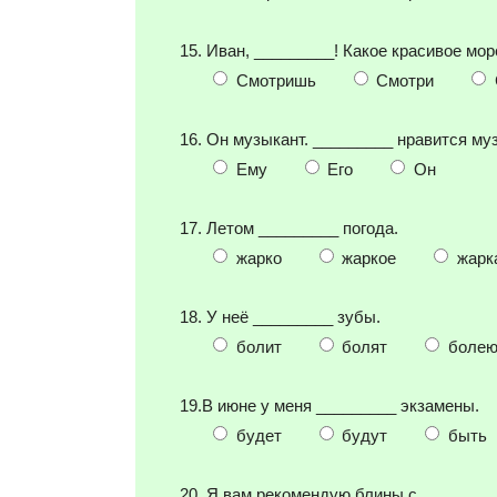
15. Иван, _________! Какое красивое мор
Смотришь
Смотри
16. Он музыкант. _________ нравится му
Ему
Его
Он
17. Летом _________ погода.
жарко
жаркое
жарк
18. У неё _________ зубы.
болит
болят
болею
19.В июне у меня _________ экзамены.
будет
будут
быть
20. Я вам рекомендую блины с ________