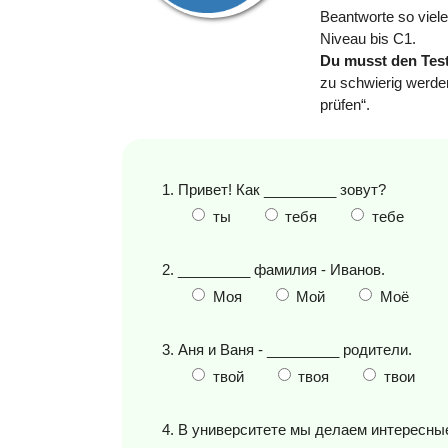
Beantworte so viele
Niveau bis C1.
Du musst den Test
zu schwierig werd
prüfen“.
1. Привет! Как _________ зовут?
ты
тебя
тебе
2. _________ фамилия - Иванов.
Моя
Мой
Моё
3. Аня и Ваня - _________ родители.
твой
твоя
твои
4. В университете мы делаем интересные