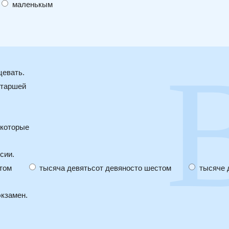
маленькым
цевать.
таршей
которые
сии.
том
тысяча девятьсот девяносто шестом
тысяче 
экзамен.