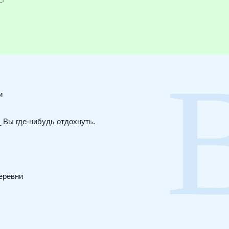
и
_ Вы где-нибудь отдохнуть.
еревни