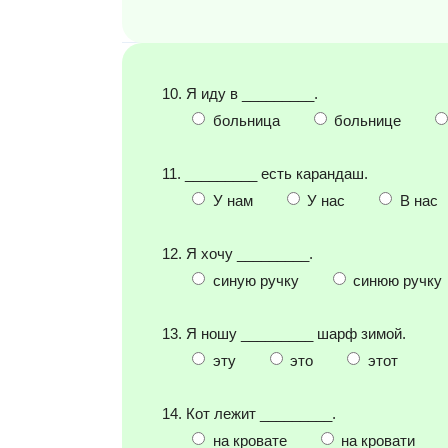
10. Я иду в _________.
больница
больнице
11. _________ есть карандаш.
У нам
У нас
В нас
12. Я хочу _________.
синую ручку
синюю ручку
13. Я ношу _________ шарф зимой.
эту
это
этот
14. Кот лежит _________.
на кровате
на кровати