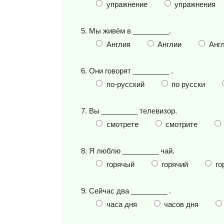
упражнение
упражнения
5. Мы живём в _________.
Англия
Англии
Анг
6. Они говорят _________ .
по-русский
по русски
7. Вы _________ телевизор.
смотрете
смотрите
8. Я люблю _________ чай.
горячый
горячий
го
9. Сейчас два _________ .
часа дня
часов дня