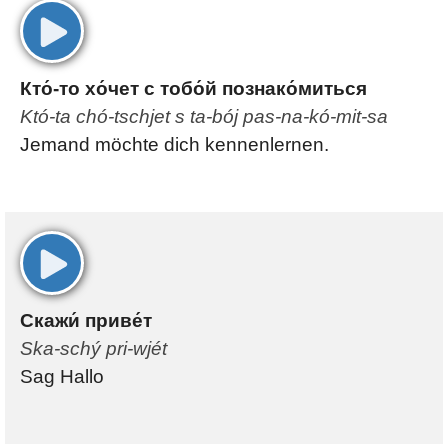
00:00
Кто́-то хо́чет с тобо́й познако́миться
Któ-ta chó-tschjet s ta-bój pas-na-kó-mit-sa
Jemand möchte dich kennenlernen.
00:00
Скажи́ приве́т
Ska-schý pri-wjét
Sag Hallo