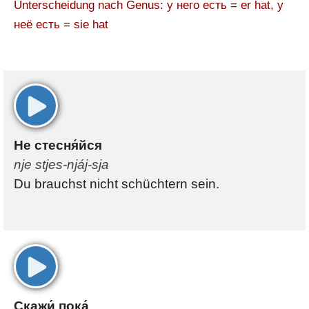
Unterscheidung nach Genus: у него есть = er hat, у
неё есть = sie hat
00:00
Не стесня́йся
nje stjes-njáj-sja
Du brauchst nicht schüchtern sein.
00:00
Скажи́ пока́