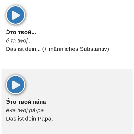
00:00
Э́то твой...
é-ta twoj...
Das ist dein... (+ männliches Substantiv)
00:00
Э́то твой па́па
é-ta twoj pá-pa
Das ist dein Papa.