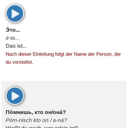
00:00
Э́то...
é-ta...
Das ist...
Nach dieser Einleitung folgt der Name der Person, die
du vorstellst.
00:00
По́мнишь, кто он/она́?
Póm-nisch kto on / a-ná?