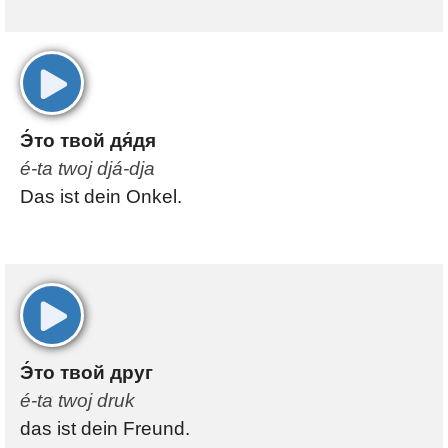
00:00
Э́то твой дя́дя
é-ta twoj djá-dja
Das ist dein Onkel.
00:00
Э́то твой друг
é-ta twoj druk
das ist dein Freund.