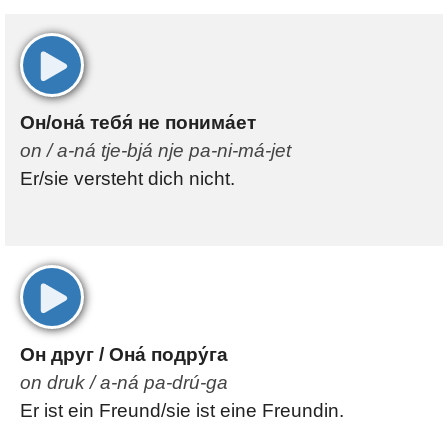
00:00
Он/она́ тебя́ не понима́ет
on / a-ná tje-bjá nje pa-ni-má-jet
Er/sie versteht dich nicht.
00:00
Он друг / Она́ подру́га
on druk / a-ná pa-drú-ga
Er ist ein Freund/sie ist eine Freundin.