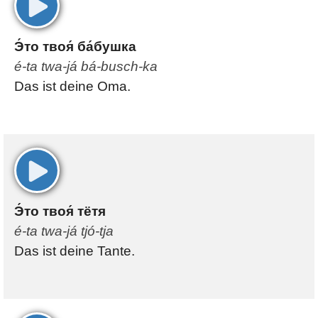
00:00
Э́то твоя́ ба́бушка
é-ta twa-já bá-busch-ka
Das ist deine Oma.
00:00
Э́то твоя́ тётя
é-ta twa-já tjó-tja
Das ist deine Tante.