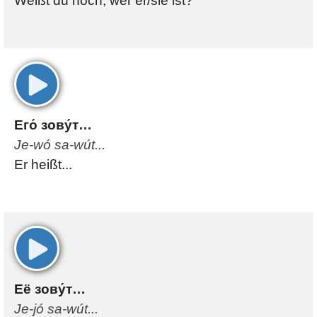
Weißt du noch, wer er/sie ist?
00:00
Его́ зову́т…
Je-wó sa-wút...
Er heißt...
00:00
Её зову́т…
Je-jó sa-wút...