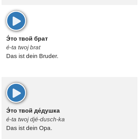
00:00
Э́то твой брат
é-ta twoj brat
Das ist dein Bruder.
00:00
Э́то твой де́душка
é-ta twoj djé-dusch-ka
Das ist dein Opa.