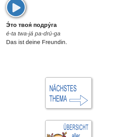
00:00
Э́то твоя́ подру́га
é-ta twa-já pa-drú-ga
Das ist deine Freundin.