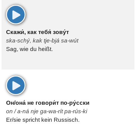
00:00
Скажи́, как тебя́ зову́т
ska-schý, kak tje-bjá sa-wút
Sag, wie du heißt.
00:00
Он/она́ не говори́т по-ру́сски
on / a-ná nje ga-wa-rít pa-rús-ki
Er/sie spricht kein Russisch.