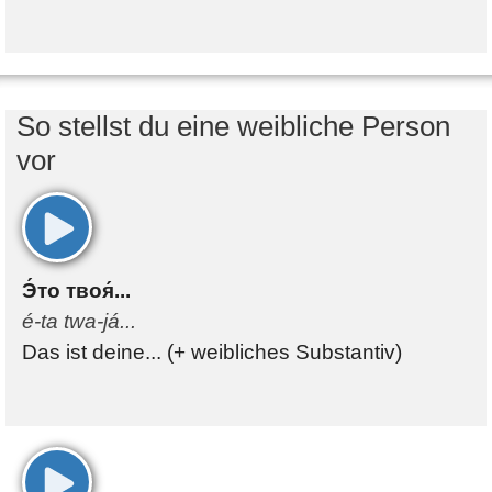
So stellst du eine weibliche Person
vor
00:00
Э́то твоя́...
é-ta twa-já...
Das ist deine... (+ weibliches Substantiv)
00:00