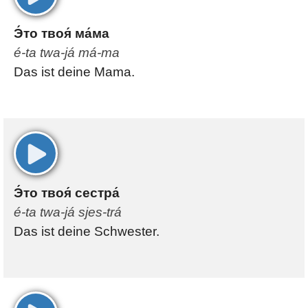
Э́то твоя́ ма́ма
é-ta twa-já má-ma
Das ist deine Mama.
00:00
Э́то твоя́ сестра́
é-ta twa-já sjes-trá
Das ist deine Schwester.