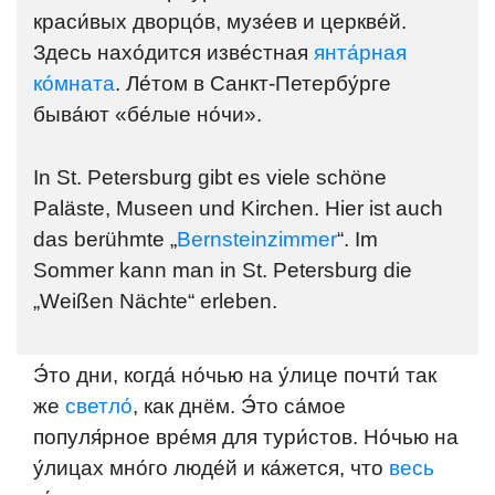
краси́вых дворцо́в, музе́ев и церкве́й.
Здесь нахо́дится изве́стная
янта́рная
ко́мната
. Ле́том в Санкт-Петербу́рге
быва́ют «бе́лые но́чи».
In St. Petersburg gibt es viele schöne
Paläste, Museen und Kirchen. Hier ist auch
das berühmte „
Bernsteinzimmer
“. Im
Sommer kann man in St. Petersburg die
„Weißen Nächte“ erleben.
Э́то дни, когда́ но́чью на у́лице почти́ так
же
светло́
, как днём. Э́то са́мое
популя́рное вре́мя для тури́стов. Но́чью на
у́лицах мно́го люде́й и ка́жется, что
весь