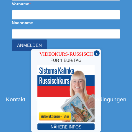
Vorname
Nachname
ANMELDEN
x
VIDEOKURS-RUSSISCH
FÜR 1 EUR/TAG
Kontakt
Site Map
Nutzungsbedingungen
Datenschutz
Shop - Russischschule
NÄHERE INFOS