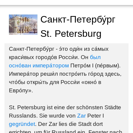
Санкт-Петербу́рг
St. Petersburg
Cанкт-Петербу́рг - э́то оди́н из са́мых
краси́вых городо́в Росси́и. Он
был
осно́ван импера́тором
Петро́м I (пе́рвым).
Импера́тор реши́л постро́ить го́род здесь,
что́бы откры́ть для Росси́и «окно́ в
Евро́пу».
St. Petersburg ist eine der schönsten Städte
Russlands. Sie wurde von
Zar
Peter I
gegründet
. Der Zar lies die Stadt dort
errichten, um für Russland ein „Fenster nach