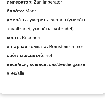
импера́тор:
Zar, Imperator
боло́то:
Moor
умира́ть - умере́ть:
sterben (умира́ть -
unvollendet, умере́ть - vollendet)
кость:
Knochen
янта́рная ко́мната:
Bernsteinzimmer
све́тлый/светло́:
hell
весь/вся; всё/все:
das/der/die ganze;
alles/alle