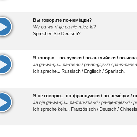
Вы говори́те по-неме́цки?
00:00
Wy ga-wa-rí-tje pa-nje-mjez-ki?
Sprechen Sie Deutsch?
Я говорю́... по-ру́сски / по-англи́йски / по-испа
00:00
Ja ga-wa-rjú... pa-rús-ki / pa-an-glíjs-ki / pa-is-páns-
Ich spreche... Russisch / Englisch / Spanisch.
Я не говорю́... по-францу́зски / по-неме́цки / п
00:00
Ja nje ga-wa-rjú... pa-fran-zús-ki / pa-nje-mjéz-ki / pa
Ich spreche kein... Französisch / Deutsch / Chinesi