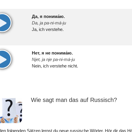
Да, я понима́ю.
00:00
Da, ja pa-ni-má-ju
Ja, ich verstehe.
Нет, я не понима́ю.
00:00
Njet, ja nje pa-ni-má-ju
Nein, ich verstehe nicht.
Wie sagt man das auf Russisch?
den folgenden Sätzen lernst du neue russische Wörter. Hör dir das H