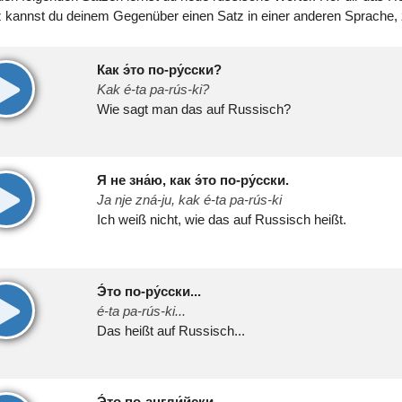
 kannst du deinem Gegenüber einen Satz in einer anderen Sprache, z
Как э́то по-ру́сски?
00:00
Kak é-ta pa-rús-ki?
Wie sagt man das auf Russisch?
Я не зна́ю, как э́то по-ру́сски.
00:00
Ja nje zná-ju, kak é-ta pa-rús-ki
Ich weiß nicht, wie das auf Russisch heißt.
Э́то по-ру́сски...
00:00
é-ta pa-rús-ki...
Das heißt auf Russisch...
Э́то по-англи́йски...