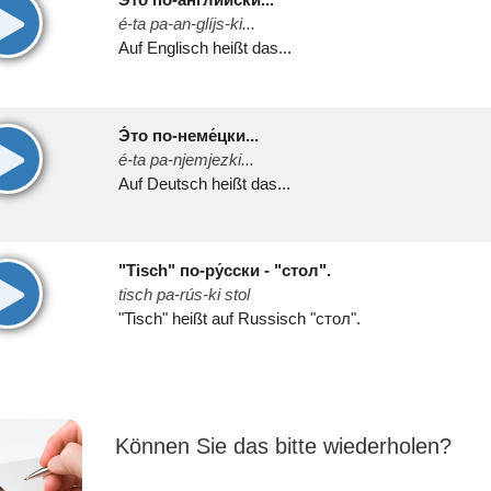
00:00
é-ta pa-an-glíjs-ki...
Auf Englisch heißt das...
Э́то по-неме́цки...
00:00
é-ta pa-njemjezki...
Auf Deutsch heißt das...
"Tisch" по-ру́сски - "стол".
00:00
tisch pa-rús-ki stol
"Tisch" heißt auf Russisch "стол".
Können Sie das bitte wiederholen?