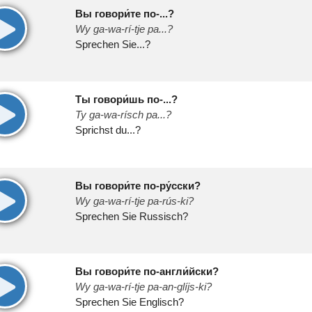
Вы говори́те по-...?
00:00
Wy ga-wa-rí-tje pa...?
Sprechen Sie...?
Ты говори́шь по-...?
00:00
Ty ga-wa-rísch pa...?
Sprichst du...?
Вы говори́те по-ру́сски?
00:00
Wy ga-wa-rí-tje pa-rús-ki?
Sprechen Sie Russisch?
Вы говори́те по-англи́йски?
00:00
Wy ga-wa-rí-tje pa-an-glíjs-ki?
Sprechen Sie Englisch?