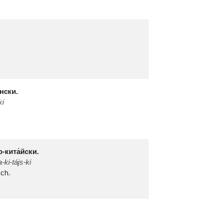
́нски.
ki
о-кита́йски.
-ki-tájs-ki
sch.