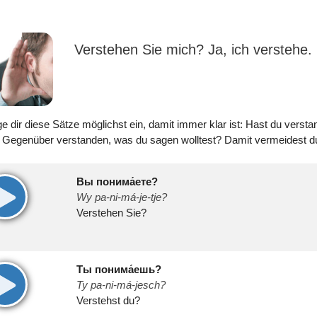
Verstehen Sie mich? Ja, ich verstehe.
e dir diese Sätze möglichst ein, damit immer klar ist: Hast du vers
 Gegenüber verstanden, was du sagen wolltest? Damit vermeidest d
Вы понима́ете?
00:00
Wy pa-ni-má-je-tje?
Verstehen Sie?
Ты понима́ешь?
00:00
Ty pa-ni-má-jesch?
Verstehst du?