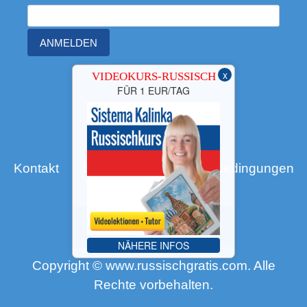
ANMELDEN
x
VIDEOKURS-RUSSISCH
FÜR 1 EUR/TAG
Kontakt
Site Map
Nutzungsbedingungen
Datenschutz
Shop - Russischschule
NÄHERE INFOS
Copyright © www.russischgratis.com. Alle
Rechte vorbehalten.