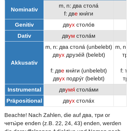
m, n: два стола́
Nominativ
f: дв
е
кни́ги
Genitiv
дв
ух
столо́в
Dativ
дв
ум
стола́м
m, n: два стола́ (unbelebt)
m, n: 
дв
ух
друзе́й (belebt)
тр
Akkusativ
f: дв
е
кни́ги (unbelebt)
f: т
дв
ух
подру́г (belebt)
тр
Instrumental
дв
умя́
стола́ми
Präpositional
дв
ух
стола́х
Beachte! Nach Zahlen, die auf два, три or
четы́ре enden (z.B. 22, 24, 43) enden, werden