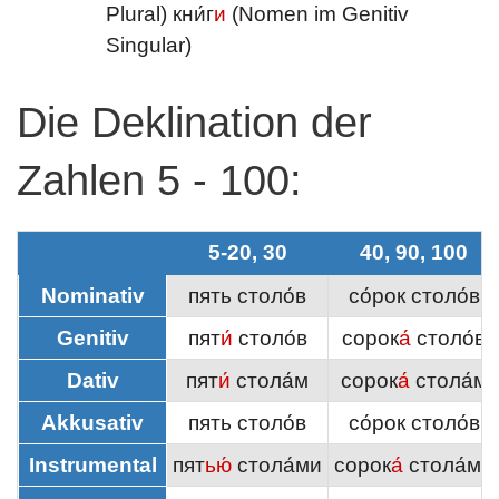
Plural) кни́г
и
(Nomen im Genitiv
Singular)
Die Deklination der
Zahlen 5 - 100:
5-20, 30
40, 90, 100
Nominativ
пять столо́в
со́рок столо́в
Genitiv
пят
и́
столо́в
сорок
а́
столо́в
Dativ
пят
и́
стола́м
сорок
а́
стола́м
Akkusativ
пять столо́в
со́рок столо́в
Instrumental
пят
ью́
стола́ми
сорок
а́
стола́ми