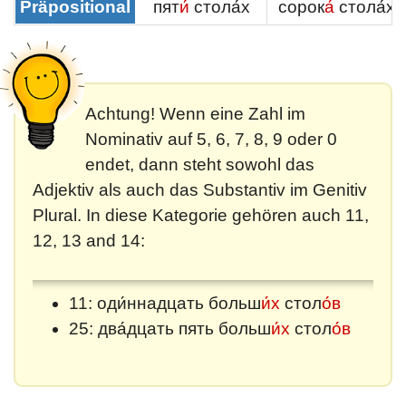
Präpositional
пят
и́
стола́х
сорок
а́
стола́х
Achtung! Wenn eine Zahl im
Nominativ auf 5, 6, 7, 8, 9 oder 0
endet, dann steht sowohl das
Adjektiv als auch das Substantiv im Genitiv
Plural. In diese Kategorie gehören auch 11,
12, 13 and 14:
11: оди́ннадцать больш
и́х
стол
о́в
25: два́дцать пять больш
и́х
стол
о́в