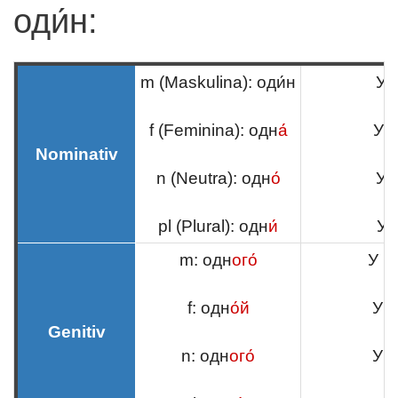
оди́н:
m (Maskulina): оди́н
У 
f (Feminina): одн
а́
У м
Nominativ
n (Neutra): одн
о́
У 
pl (Plural): одн
и́
У 
m: одн
ого́
У м
f: одн
о́й
У м
Genitiv
n: одн
ого́
У м