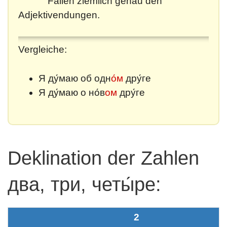
Fällen ziemlich genau den
Adjektivendungen.
Vergleiche:
Я ду́маю об одн
о́м
дру́ге
Я ду́маю о но́в
ом
дру́ге
Deklination der Zahlen
два, три, четы́ре:
2