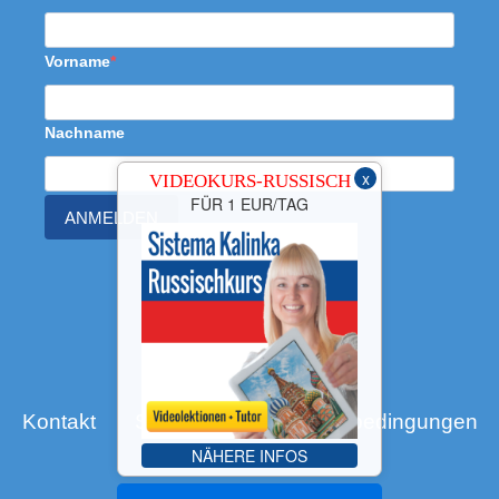
Vorname
Nachname
x
VIDEOKURS-RUSSISCH
FÜR 1 EUR/TAG
ANMELDEN
Kontakt
Site Map
Nutzungsbedingungen
Datenschutz
NÄHERE INFOS