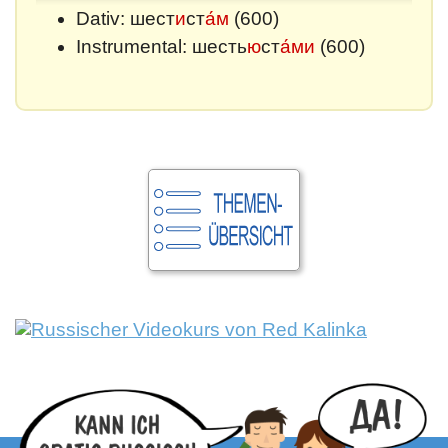
Dativ: шест
и
ст
а́м
(600)
Instrumental: шесть
ю
ст
а́ми
(600)